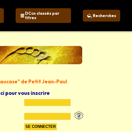
DCcn classés par
Recherches
titres
 Caucase" de Petit Jean-Paul
ici pour vous inscrire