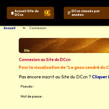
Accueil Site du
DCcn classés par
DCcn
années
Accueil
Connexion
Connexion au Site du DCcn
Pour la visualisation de "Le gnou cendré du
Pas encore inscrit au Site du DCcn ?
Cliquer 
Pseudo :
Mot de passe :