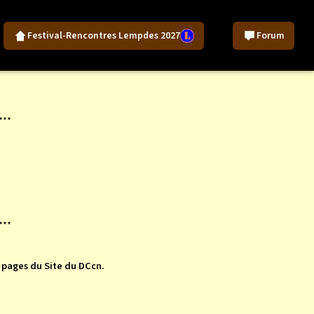
Festival-Rencontres Lempdes 2027
Forum
***
***
s pages du Site du DCcn.