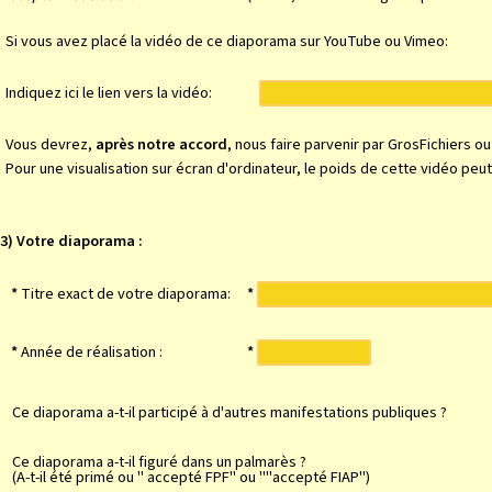
Si vous avez placé la vidéo de ce diaporama sur YouTube ou Vimeo:
Indiquez ici le lien vers la vidéo:
Vous devrez,
après notre accord
, nous faire parvenir par GrosFichiers 
Pour une visualisation sur écran d'ordinateur, le poids de cette vidéo pe
3) Votre diaporama :
*
Titre exact de votre diaporama:
*
*
Année de réalisation :
*
Ce diaporama a-t-il participé à d'autres manifestations publiques ?
Ce diaporama a-t-il figuré dans un palmarès ?
(A-t-il été primé ou " accepté FPF" ou ""accepté FIAP")