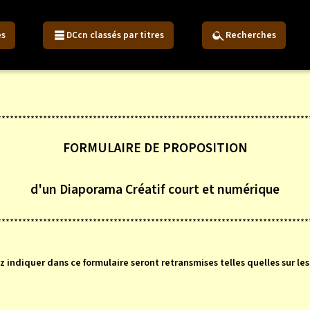
es
DCcn classés par titres
Recherches
***************************************************************************
FORMULAIRE DE PROPOSITION
d'un Diaporama Créatif court et numérique
***************************************************************************
z indiquer dans ce formulaire seront retransmises telles quelles sur le