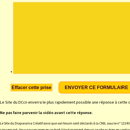
*
Le Site du DCcn enverra le plus rapidement possible une réponse à cette
Ne pas faire parvenir la vidéo avant cette réponse.
Le Site du Diaporama Créatif ainsi que son forum sont déclarés à la CNIL sous le n° 12243
concernant. Vous pouvez exercer ce droit à tout moment depuis ce site ou bien en conta