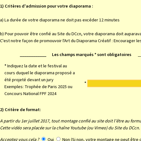
1) Critères d'admission pour votre diaporama :
a) La durée de votre diaporama ne doit pas excéder 12 minutes
b) Pour pouvoir être confié au Site du DCcn, votre diaporama doit auparava
C'est notre façon de promouvoir l'Art du Diaporama Créatif : Encourager les
____________ Les champs marqués * sont obligatoires
___
*
Indiquez la date et le festival au
cours duquel le diaporama proposé a
été projeté devant un jury
*
Exemples: Trophée de Paris 2025 ou
Concours National FPF 2024
2) Critère de format:
A partir du 1er juillet 2017, tout montage confié au site doit l'être au for
Cette vidéo sera placée sur la chaîne Youtube (ou Vimeo) du Site du DCcn.
Acceptez vous cela ?
Oui
Non (Si non, votre montage ne peut être c