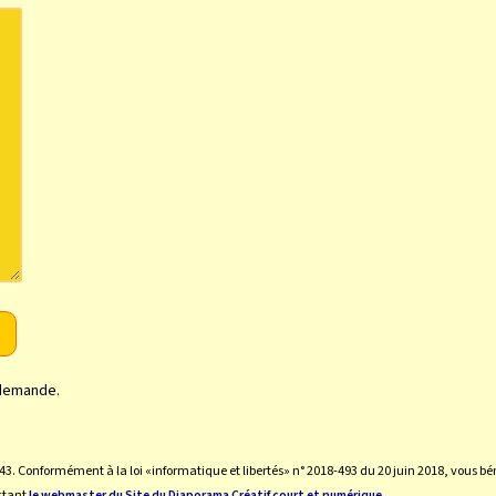
 demande.
43. Conformément à la loi «informatique et libertés» n° 2018-493 du 20 juin 2018, vous bé
ctant
le webmaster du Site du Diaporama Créatif court et numérique.